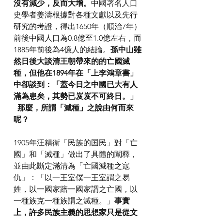
沒有減少，反而大增。
中國著名人口
史學者姜濤根據對各種文獻以及先行
研究的考證，得出1650年（順治7年）
前後中國人口為0.8億至1.0億左右，而
1885年前後為4億人的結論。
孫中山雖
然日後大談清王朝帶來的的亡國滅
種，但他在1894年在「上李鴻章書」
中卻談到：「蓋今日之中國已大有人
滿為患矣，其勢已岌岌不可終日。」
  那麼，所謂「滅種」之說由何而來
呢？
1905年汪精衛「民族的国民」對「亡
國」和「滅種」做出了具體的闡釋，
並由此斷定滿清為「亡國滅種之寇
仇」：「以一王室僕一王室謂之易
姓，以一國家踣一國家謂之亡國，以
一種族克一種族謂之滅種。」
事實
上，許多民族主義的思想家只是從文