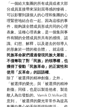
「一個給大集團的所有成員或者大部
分成員直接帶來深刻屈辱感的慘禍，
可以影響到讓個人的心理和集團的心
理緊密地結合在一起。因為這樣的事
件，能夠讓全體成員形成共同的心理
表象。這種心理表象，是一個集與事
件有關的全體成員所共有的感情、認
識、幻想、解釋，以及逝去的領導人
的形象於一體的複合體」。就這樣，
民族革命家們通過發現民族大屠殺，
不僅奪取了對「民族」的領導權，也
獲得了發動「民族革命」的正當性和
使用「反革命」的話語權
。
除了「被選擇的精神創傷」之外，
「被選擇的榮光」與「被選擇的精神
創傷」同樣，也是以製造他者、製造
敵人為出發點的。Vamik D.Volkan注
意到，「被選擇的榮光常常作為提高
集團自尊心的手段而得到復活」。也