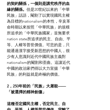
的契約關係，一個則是講究秩序的血
緣的關係。
但是20世紀以來的「中華
民族」話語，閹割了以實現國民主權
為目標的nationalism的本性，辛亥革
命時期以來按照「中華民族」的規模
所追求的「中華民族國家」並無要求
nation state所追求的民主、自由、平
等、人權等普世價值。可悲的是，只
能通過漢字接受新思想的中國人，很
少有人意識到近代中國民族主義對
nationalism的閹割和歪曲。這讓近代
中國的政治家們得以大力宣揚「中華
民族」的利益就是終極的價值。
2，250年前的「民族」大屠殺——
「被選擇的精神創傷」
這種否定國民主權，否定民主、自
由、平等、人權等普世價值，背離了