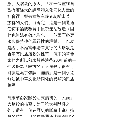
族」大屠殺的原因。「在一個宣稱自
己有著強大的訓導和文化同化力量的
社會裡，卻有種族主義者剝離出某一
族群的人們。（認定）這是一個通過
任何爭論或教育手段都無法改造（因
此也無法有效地教化），並因而必定
永久保持他們異質性的群體。」也就
是說，不論當年清軍實行的大屠殺是
否帶有民族屠殺的性質，清末的革命
家們之所以熱衷於將這些250年前的事
件裝扮為「民族的」大屠殺，很有可
能就是為了強調「滿清」是一個永遠
無法被中華文化所同化的異類的民族
集團。
清末革命家關於明末清初的「民族」
大屠殺的描寫，除了誇大殘酷性之
外，還有一個在歷史的脈絡上進行描
寫的特點，目的在於通過比較證明它