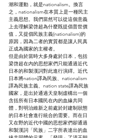
潮和運動，就是nationalism。換言
之，nationalism在本質上是一種民主
主義思想。我們當然可以從這個意義
上去理解梁啓超為什麼既提倡普世價
值，又提倡民族主義(nationalism)的
原因，因為二者的實質都是讓人民真
正成為國家的主權者。
但是由於當時大多身處於日本，包括
梁啓超在內的思想家們只能通過近代
日本的和製漢詞對此進行演繹。近代
日本將nation譯為民族、nationalism
譯為民族主義、nation state譯為民族
國家，是出於通過天皇制虛構出一個
含括所有日本國民在內的血緣共同
體，對明治維新之前處於封建制狀態
的日本社會進行統合的需要。而在日
又在野的近代中國的思想家們卻通過
和製漢詞「民族」二字所表達出的血
緣共同體的元素，「發現」了清王朝