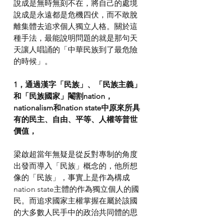
說成是無時無刻不在，將自己的處境
說成是永遠都是危機四伏，而不敢脫
離集體去追求個人獨立人格。關於這
種手法，最能說明問題的就是那句天
天讓人唱誦的「中華民族到了最危險
的時候」。
1，通過漢字「民族」、「民族主義」
和「民族國家」閹割nation，
nationalism和nation state中原來所具
有的民主、自由、平等、人權等普世
價值，
梁啟超當年無疑是從反對專制的角度
出發而導入「民族」概念的，他所想
像的「民族」，事實上是作為構成
nation state主體的作為獨立個人的國
民。而追求國家主權掌握在屬於該國
的大多數人民手中的政治共同體的思