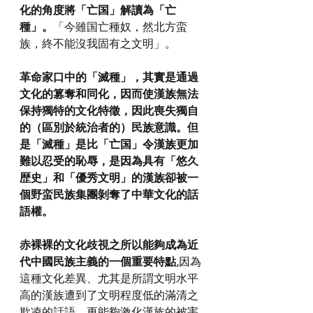
化的角度將「亡国」解讀為「亡
種」。
「今雖国亡種奴，然北方蛮
族，終不能沒我固有之文明」。
革命家口中的「滅種」，其實是通過
文化的篡奪和同化，因而使漢族無法
保持獨特的文化特徵，因此喪失獨自
的（區別於統治者的）民族意識。但
是「滅種」是比「亡国」令漢族更加
難以忍受的恥辱，是因為具有「悠久
歴史」和「優秀文明」的漢族卻被一
個野蛮民族集團剝奪了中華文化的話
語權。
赤裸裸的文化歧視之所以能夠成為近
代中國民族主義的一個重要特點,
因為
這種文化差異、尤其是所謂文明水平
高的漢族遭到了文明程度低的滿清之
欺凌的話語，更能夠激化漢族的被害