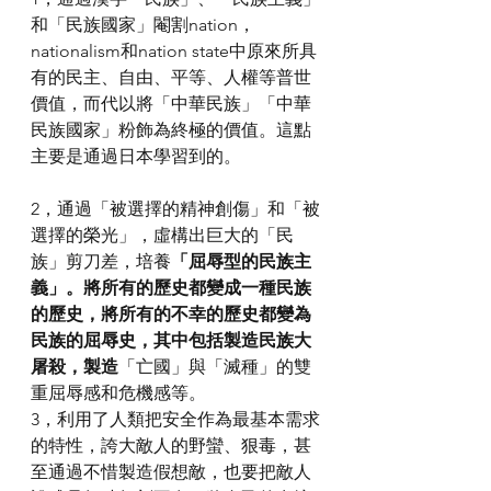
和「民族國家」閹割nation，
nationalism和nation state中原來所具
有的民主、自由、平等、人權等普世
價值，而代以將「中華民族」「中華
民族國家」粉飾為終極的價值。這點
主要是通過日本學習到的。
2，通過「被選擇的精神創傷」和「被
選擇的榮光」，虛構出巨大的「民
族」剪刀差，培養
「屈辱型的民族主
義」。將所有的歷史都變成一種民族
的歷史，將所有的不幸的歷史都變為
民族的屈辱史，其中包括製造民族大
屠殺，製造
「亡國」與「滅種」的雙
重屈辱感和危機感等。
3，利用了人類把安全作為最基本需求
的特性，誇大敵人的野蠻、狠毒，甚
至通過不惜製造假想敵，也要把敵人