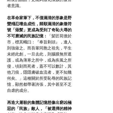
者意識。
在革命家筆下，不僅滿清的形象是野
蠻殘忍嗜血成性，歸順滿清的象徵符
號「薙髪」更成為受到了奇恥大辱的
不可磨滅的民族記憶：
「髪匠荷擔於
市，標其幟曰：『奉旨剃頭』，逢人
則強薙之。而吾輩同胞之祖先，平生
未經此創，一旦去此，則腦膜無所遮
護，或為薄寒之所中，或為疾風之所
侵，頃刻而死者，蓋不可以數計，其
他刀痕，隱隱膚破血流者，更不知幾
何矣。」這種關於所受恥辱的民族記
憶，顯然都帶著誇張，其中甚至不乏
自虐的成分。
再造大屠殺的集體記憶想像出窮凶極
惡的「民族」敵人，「被選擇的精神