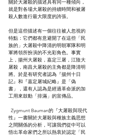
關於大屠殺的描述具有同一種傾向，
就是對各場大屠殺的持續時間和被屠
殺人數進行最大限度的誇張。
但是這些描述有一個往往被人忽視的
特點：它們都有意避開了在這些「民
族的」大屠殺中降清的明朝軍隊和明
軍將領所扮演的不光彩角色。事實
上，揚州大屠殺，嘉定三屠，江陰大
屠殺，南昌大屠殺的主角都是降清明
將。於是有研究者認為『揚州十日
記』和『嘉定屠城紀略』是「偽
書」，還有人認為是經過革命派的加
工用來鼓動「排滿」的宣傳品。
  Zygmunt Bauman的『大屠殺與現代
性』一書關於大屠殺與種族主義思想
之間關係的分析，可讓我們從中可以
悟出革命家們之所以熱衷於認定「民