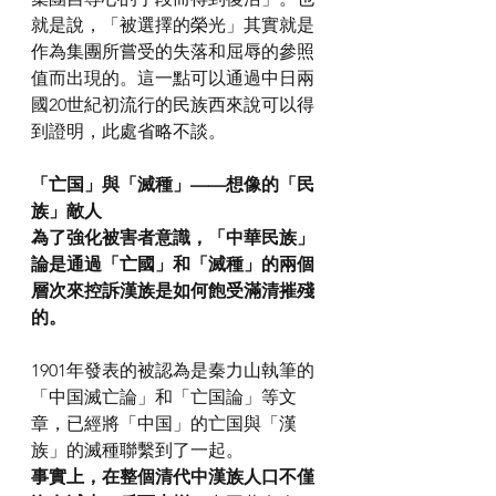
就是說，「被選擇的榮光」其實就是
作為集團所嘗受的失落和屈辱的參照
值而出現的。這一點可以通過中日兩
國20世紀初流行的民族西來說可以得
到證明，此處省略不談。
「亡国」與「滅種」——想像的「民
族」敵人
為了強化被害者意識，「中華民族」
論是通過「亡國」和「滅種」的兩個
層次來控訴漢族是如何飽受滿清摧殘
的。
1901年發表的被認為是秦力山執筆的
「中国滅亡論」和「亡国論」等文
章，已經將「中国」的亡国與「漢
族」的滅種聯繫到了一起。
事實上，在整個清代中漢族人口不僅