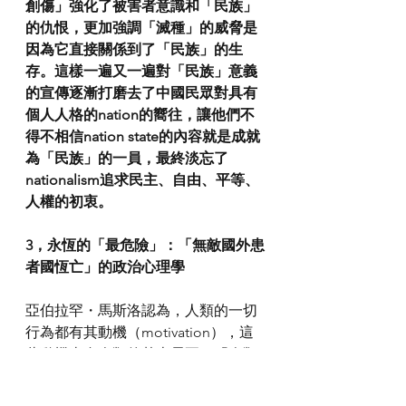
創傷」強化了被害者意識和「民族」
的仇恨，更加強調「滅種」的威脅是
因為它直接關係到了「民族」的生
存。這樣一遍又一遍對「民族」意義
的宣傳逐漸打磨去了中國民眾對具有
個人人格的nation的嚮往，讓他們不
得不相信nation state的內容就是成就
為「民族」的一員，最終淡忘了
nationalism追求民主、自由、平等、
人權的初衷。
3，永恆的「最危險」：「無敵國外患
者國恆亡」的政治心理學
亞伯拉罕・馬斯洛認為，人類的一切
行為都有其動機（motivation），這
些動機來自人類的基本需要。「人類
的基本需要組成了一個相對優勢
（prepotency）的層次」，其中對安