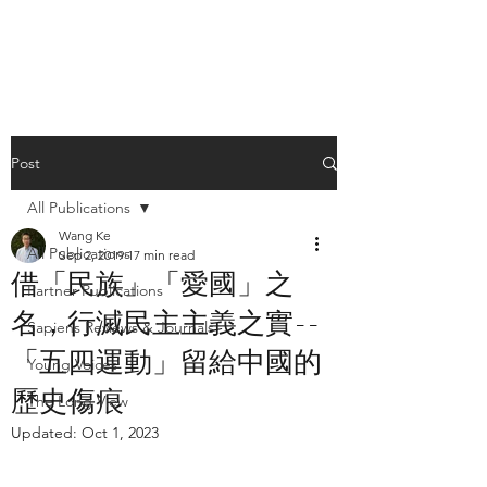
SAPIENS INSTITUTE
Post
All Publications
Wang Ke
All Publications
Sep 2, 2019
17 min read
借「民族」「愛國」之
Partner Publications
名，行滅民主主義之實--
Sapiens Reviews & Journals
「五四運動」留給中國的
Young Voices
歷史傷痕
The Long View
Updated:
Oct 1, 2023